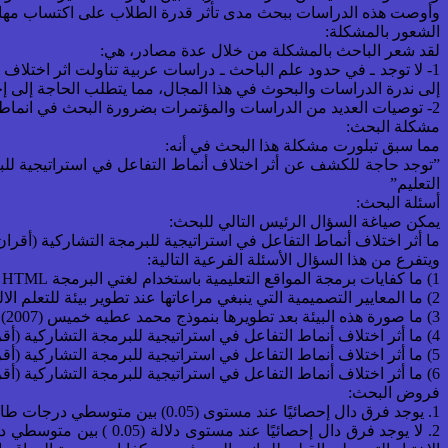
وأوصت هذه الدراسات ببحث مدى تأثر قدرة الطلاب على اكتساب مهارات ا
الشعور بالمشكلة:
لقد شعر الباحث بالمشكلة من خلال عدة مصادر، هي:
1- لا توجد ـ في حدود علم الباحث ـ دراسات عربية تناولت اثر اختلاف 
إلى ندرة الدراسات والبحوث في هذا المجال، مما يتطلب الحاجة إلى إ
2- توصيات العديد من الدراسات والمؤتمرات بضرورة البحث في انماط تفاعل الطلاب في استراتيجيات التعلم التشاركي بصفة عامة واستراتيجيات البرمجة التشاركية بشكل خاص.
مشكلة البحث:
مما سبق تبلورت مشكلة هذا البحث في أنه:
”توجد حاجة للكشف عن أثر اختلاف أنماط التفاعل في استراتيجية للبرمج
التعليم”
أسئلة البحث:
يمكن صياغة السؤال الرئيس التالي للبحث:
ما أثر اختلاف أنماط التفاعل في استراتيجية للبرمجة التشاركية (أقران-
ويتفرع من هذا السؤال الأسئلة الفرعية التالية:
1) ما كفايات برمجة المواقع التعليمية باستخدام لغتي البرمجة HTML و CSS لطالبات تكنولوجيا التعليم والمعلومات؟
2) ما المعايير التصميمية التي ينبغي مراعاتها عند تطوير بيئة للتعلم الالكتروني قائمة على استراتيجية البرمجة التشاركية بنمطيها (أقران – أزواج) ؟
3) ما صورة هذه البيئة بعد تطويرها بنموذج محمد عطيه خميس (2007) المناسب لبيئات التعليم الالكتروني؟
4) ما أثر اختلاف أنماط التفاعل في استراتيجية للبرمجة التشاركية (أقران – أزواج) ببيئة التعلم الإلكتروني على تنمية بعض الكفايات المعرفية لطالبات تكنولوجيا التعليم والمعلومات فى برمجة المواقع التعليمية؟
5) ما أثر اختلاف أنماط التفاعل في استراتيجية للبرمجة التشاركية (أقران – أزواج) ببيئة التعلم الإلكتروني على تنمية بعض الكفايات الأدائية لطالبات تكنولوجيا التعليم والمعلومات فى برمجة المواقع التعليمية؟
6) ما أثر اختلاف أنماط التفاعل في استراتيجية للبرمجة التشاركية (أقران – أزواج) ببيئة التعلم الإلكتروني على تنمية التفكير الناقد لدى طالبات تكنولوجيا التعليم والمعلومات ؟
فروض البحث:
1. يوجد فرق دال إحصائيًا عند مستوى (0.05) بين متوسطي درجات طالبات عينة البحث ككل فى التطبيق القبلى، والتطبيق البعدى للاختبار التحصيلى، وذلك لصالح التطبيق البعدى.
2. لا يوجد فرق دال إحص