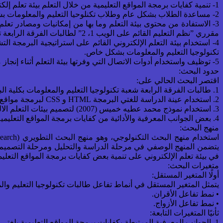
1- تنمية كفايات برمجة المواقع التعليمية من خلال التعلم بيئة تعلم إلكتروني قائم على استراتيجية البرمجة التشاركية.
2- مساعدة الطلاب بشكل عام وطلاب تكنلوحيا التعليم والمعلومات بشكل خاص على بناء معارفهم ومهاراتهم بأنفسهم بدلًا من تلقي المعلومات بشكل سلبي.
3- الاستفادة من محتوى بيئة التعلم وما بها من إمكانيات ومصادر تعل
مقرري ”نظم التعليم القائم على الويب 1، 2” لطالبات الفرقة الرابعة تخصص تكنولوجيا التعليم والمعلومات.
4- استخدام بيئة التعلم الإلكتروني القائم على استراتيجية البرمجة
تكنولوجيا التعليم والمعلومات بشكل خاص.
5- توظيف واستخدام أدوات الاتصال التي وفرتها بيئة التعلم أثناء إنجاز مهام التعلم، وخاصة خدمة الحوار المباشر، وخدمة الرسائل القصيرة SMS، والبريد الالكتروني، ومحرر الأكواد التشاركي.
حدود البحث:
اقتصر البحث الحالي على:
1. طالبات الفرقة الرابعة شعبة تكنولوجيا التعليم والمعلومات بكلية البنات – جامعة عين شمس للعام الدراسى 2014/2015.
2. استخدام عينة الدراسة للغتي البرمجة HTML و CSS لبرمجة مواقع الويب التعليمية.
3. استخدام نموذج محمد عطيه خميس (2007) لتصميم بيئات التعلم الالكتروني.
4. بعض الجوانب المعرفية والأدائية من كفايات برمجة المواقع التعليمية بلغتي البرمجة HTML و CSS.
منهج البحث:
يتضمن المنهج الوصفي في مرحلة الدراسة والتحليل ومرحلة التصميم من
في بيئة تعلم الإلكتروني على تنمية بعض كفايات برمجة المواقع التعليمي
متغيرات البحث:
أولًا المتغير المستقل:
يتمثل المتغير المستقل في أنماط تفاعل طالبات تكنولوجيا التعليم وا
• نمط تفاعل الأقران.
• نمط تفاعل الأزواج.
ثأنيًا المتغيرات التابعة:
1. الجوانب المعرفية المرتبطة بكفايات برمجة المواقع التعليمية بلغتي البرمجة HTML و CSS.