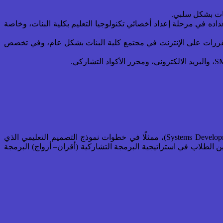
عداده في مرحلة إعداد أخصائي تكنولوجيا التعليم بكلية البنات، وخاصة
م المقررات على الإنترنت في مجتمع كلية البنات بشكل عام، وفي تخصص
استخدام منهج البحث التكنولوجي، وهو منهج البحث التطويري (Developmental Research) المستخدم في تطوير المنظومات التعليمية (Systems Development)، ممثلًا في خطوات نموذج التصميم التعليمي الذي
 الطلاب في استراتيجية البرمجة التشاركية (أقران– أزواج) البرمجة