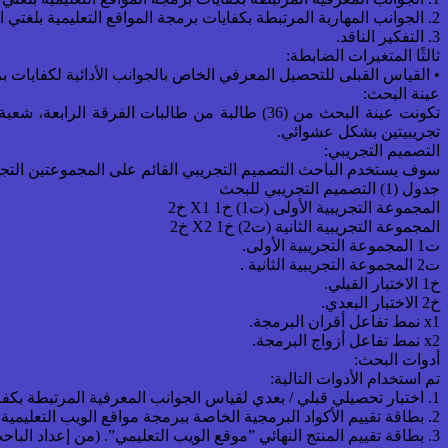
2. الجوانب المهارية المرتبطة بكفايات برمجة المواقع التعليمية بلغتي البرمجة HTML و CSS.
3. التفكير الناقد.
ثالثًا المتغيرات الضابطة:
• القياس القبلى للتحصيل المعرفي الخاص بالجوانب الأدائية لكفايات برمجة الم
عينة البحث:
تكونت عينة البحث من (36) طالبة من طالبات الف
تجريبيتين بشكل عشوائي.
التصميم التجريبي:
سوف يستخدم الباحث التصميم التجريبي القائم على المجموعتين التجري
جدول (1) التصميم التجريبي للبحث
المجموعة التجريبية الأولى (ت1) خ1 X1 خ2
المجموعة التجريبية الثانية (ت2) خ1 X2 خ2
ت1 المجموعة التجريبية الأولى.
ت2 المجموعة التجريبية الثانية .
خ1 الاختبار القبلي.
خ2 الاختبار البعدي.
x1 نمط تفاعل أقران البرمجة.
x2 نمط تفاعل أزواج البرمجة.
أدوات البحث:
تم استخدام الأدوات التالية:
1. اختبار تحصيلي قبلي / بعدي لقياس الجوانب المعرفية المرتبطة بكفايات برمجة المواقع التعليمية باستخدام لغتي البرمجة HTML و CSS. (من إعداد الباحث)
2. بطاقة تقييم الأكواد البرمجية الخاصة ببرمجة مواقع الويب التعليمية باستخدام لغتي البرمجة HTML و CSS.(من إعداد الباحث)
3. بطاقة تقييم المنتج النهائي ”موقع الويب التعليمي”. (من إعداد الباحث)