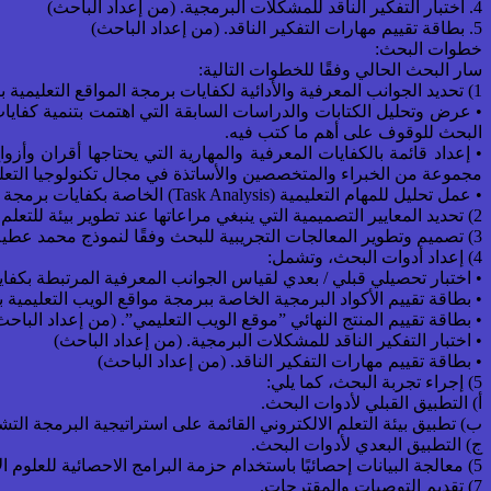
4. اختبار التفكير الناقد للمشكلات البرمجية. (من إعداد الباحث)
5. بطاقة تقييم مهارات التفكير الناقد. (من إعداد الباحث)
خطوات البحث:
سار البحث الحالي وفقًا للخطوات التالية:
1) تحديد الجوانب المعرفية والأدائية لكفايات برمجة المواقع التعليمية باستخدام لغتي البرمجة HTML و CSS لبرمجة مواقع الويب التعليمية من خلال قيام الباحث بما يلي:
• عرض وتحليل الكتابات والدراسات السابقة التي اهتمت بتنمية كفاي
البحث للوقوف على أهم ما كتب فيه.
مجموعة من الخبراء والمتخصصين والأساتذة في مجال تكنولوجيا التعليم و
• عمل تحليل للمهام التعليمية (Task Analysis) الخاصة بكفايات برمجة المواقع التعليمية على شبكة الويب بلغتي البرمجة HTML و CSS، وتنظيمها، وترتيب تتابعها بشكل هرمي وإجرائي.
2) تحديد المعايير التصميمية التي ينبغي مراعاتها عند تطوير بيئة للتعلم الالكتروني قائمة على استراتيجية البرمجة التشاركية بنمطيها (أقران/ أزواج).
3) تصميم وتطوير المعالجات التجريبية للبحث وفقًا لنموذج محمد عطيه خميس (2007)، والذي اشتمل على مرحلة التحليل، مرحلة التصميم، مرحلة التطوير التعليمي، مرحلة التقويم.
4) إعداد أدوات البحث، وتشمل:
• اختبار تحصيلي قبلي / بعدي لقياس الجوانب المعرفية المرتبطة بكفايات برمجة المواقع 
• بطاقة تقييم الأكواد البرمجية الخاصة ببرمجة مواقع الويب التعليمية باستخدام لغتي البرمجة
• بطاقة تقييم المنتج النهائي ”موقع الويب التعليمي”. (من إعداد الباحث
• اختبار التفكير الناقد للمشكلات البرمجية. (من إعداد الباحث)
• بطاقة تقييم مهارات التفكير الناقد. (من إعداد الباحث)
5) إجراء تجربة البحث، كما يلي:
أ) التطبيق القبلي لأدوات البحث.
ب) تطبيق بيئة التعلم الالكتروني القائمة على استراتيجية البرمجة التشا
ج) التطبيق البعدي لأدوات البحث.
5) معالجة البيانات إحصائيًا باستخدام حزمة البرامج الاحصائية للعلوم الاجتماعية (SPSS) على الكمبيوتر، وتحليلها ومناقشتها.
7) تقديم التوصيات والمقترحات.