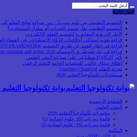
أخبار جارية
التصميم التعليمي بين بلوم وميريل : من صياغة نواتج التعلم إلى بن
التصميم التعليمي: هل نصمم الخبرات أم سلوك المستخدم؟
الأطر التربوية المعاصرة لتصميم التعلم الإلكتروني
قراءة نقدية لميثاقَي أخلاقيات الذكاء الاصطناعي في الفضاء ال
قراءة في إطار الفهم عن طريق التصميم UbD™ FRAMEWORK
قراءة في خارطة طريق اليونسكو 2026 Transforming higher education: global collaboration on visioning and action
تأثير الذكاء الاصطناعي على صناعة النشر العلمي
إطلاق ميثاق عالمي للمنصات العامة للتعلم الرقمي
تجزئة التعلم Learning Chunking
مستحدثات تكنولوجيا التعليم 2026
بوابة تكنولوجيا التعليم أ
الصفحة الرئيسية
البحث العلمي
مؤتمرات تكنولوجيا التعليم 2016
قائمة دوريات ISI :علوم إنسانية (1)
قائمة دوريات ISI : علوم إنسانية (2)
المكتبة
الكتب الإلكترونية