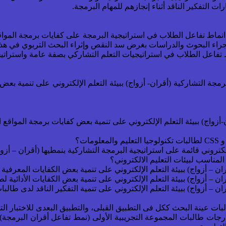
لتفكير الناقد أثناء إنجازهم للمهام البرمجة.
انماط تفاعل الطلاب في استراتيجية البرمجة على كفايات برمجة المواقع 
جراء البحوث والدراسات بغرض سد النقص وإثراء البحث التربوي في هذا
ة التشاركية (أقران- أزواج) ببيئة التعلم الإلكتروني على تنمية بعض ك
أزواج) ببيئة التعلم الإلكتروني على تنمية بعض كفايات برمجة المواقع ال
ائيًا عند مستوى دلالة (0.05 ) بين متوسطي درجات طالبات المجموعة التجريبية الأولى (نمط 