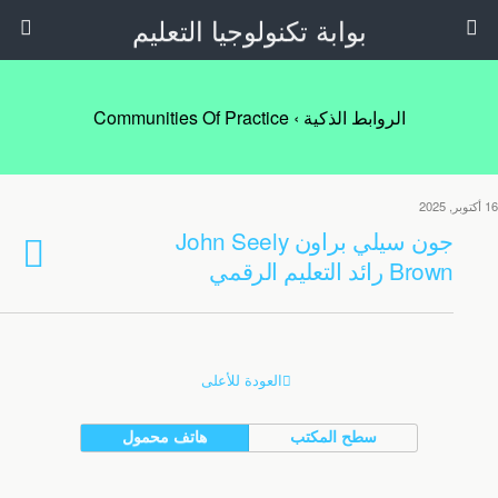
بوابة تكنولوجيا التعليم
الروابط الذكية › Communities Of Practice
16 أكتوبر, 2025
جون سيلي براون John Seely
Brown رائد التعليم الرقمي
العودة للأعلى
سطح المكتب
هاتف محمول