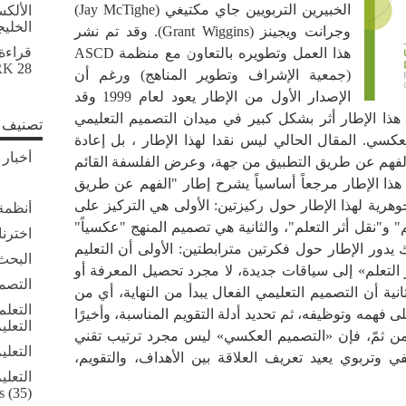
الخبيرين التربويين جاي مكتيغي (Jay McTighe)
الألك
الخلي
وجرانت ويجينز (Grant Wiggins). وقد تم نشر
قراءة
هذا العمل وتطويره بالتعاون مع منظمة ASCD
28 أبريل, 2026
RK
(جمعية الإشراف وتطوير المناهج) ورغم أن
الإصدار الأول من الإطار يعود لعام 1999 وقد
ذا الإطار أثر بشكل كبير في ميدان التصميم التعليمي
تصنيف ا
كسي. المقال الحالي ليس نقدا لهذا الإطار ، بل إعادة
أخبار 
الفهم عن طريق التطبيق من جهة، وعرض الفلسفة القائم
 هذا الإطار مرجعاً أساسياً يشرح إطار "الفهم عن طريق
لفكرة الجوهرية لهذا الإطار حول ركيزتين: الأولى هي التركيز على
أنظمة 
 و"نقل أثر التعلم"، والثانية هي تصميم المنهج "عكسياً"
اخترنا
ك يدور الإطار حول فكرتين مترابطتين: الأولى أن التعليم
البحث 
 التعلم» إلى سياقات جديدة، لا مجرد تحصيل المعرفة أو
التصم
نية أن التصميم التعليمي الفعال يبدأ من النهاية، أي من
التعلم
لى فهمه وتوظيفه، ثم تحديد أدلة التقويم المناسبة، وأخيرًا
التعلي
ومن ثمّ، فإن «التصميم العكسي» ليس مجرد ترتيب تقني
التعلي
تربوي يعيد تعريف العلاقة بين الأهداف، والتقويم،
التعلي
s
(35)