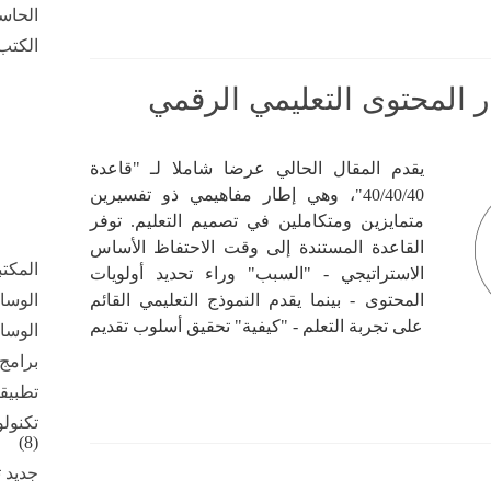
الحاس
الكتب 
يقدم المقال الحالي عرضا شاملا لـ "قاعدة
40/40/40"، وهي إطار مفاهيمي ذو تفسيرين
متمايزين ومتكاملين في تصميم التعليم. توفر
القاعدة المستندة إلى وقت الاحتفاظ الأساس
المكت
الاستراتيجي - "السبب" وراء تحديد أولويات
المحتوى - بينما يقدم النموذج التعليمي القائم
الوسائ
على تجربة التعلم - "كيفية" تحقيق أسلوب تقديم
الوسائ
برامج
تطبيق
تكنولو
(8)
جديد ت