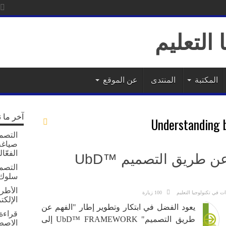
ات
المكتبة
المنتدى
عن الموقع
آخر ما 
Understanding 
التصمي
صياغة 
الفعّال
قراءة في إطار الفهم عن طريق التصميم UbD™
التصم
سلوك 
الأطر 
ت في تكنولوجيا التعليم
100 زيارة
الإلكت
يعود الفضل في ابتكار وتطوير إطار "الفهم عن
قراءة 
طريق التصميم" UbD™ FRAMEWORK إلى
الاصط