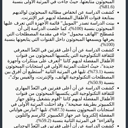
المبحوثون متابعتها، حيثُ جاءت في المرتبة الأولى بنسبة
(81.6%).
كشفت الدراسة عن انخفاض مطالبة المبحوثون لوالديهم
بمتابعة قنوات الأطفال المفضلة لديهم عبر الإنترنت.
بينت الدراسة تصدر “الموبيل” قائمة الأجهزة التي تعرف عليها
المبحوثون بنسبة (100%)، كما خلصت الدراسة إلى أن
مُصطلح “الهاتف محمول” جاء في مقدمة المصطلحات التي
يعرفها ويسمعها المبحوثون داخل القنوات التي يتابعونها بنسبة
(100%).
كشفت الدراسة عن أن أعلى فقرتين في البُعدَّ المعرفي
للثقافة التكنولوجية التي يكتسبها المبحوثون من قنوات
الأطفال المفضلة لديهم كانتا “أتعرف على مبتكرات وأجهزة
جديدة”، حيثُ احتلت المرتبة الأولي في استجابات المبحوثون
بنسبة (73.1%)، تليها في المرتبة الثانية “أستطيع أن أفرق بين
المصطلحات التكنولوجية الهاتف، والإنترنت، والفيس بوك”،
بنسبة (50.9%).
كشفت الدراسة عن أن أعلى فقرتين في البُعدَّ المهاري
للثقافة التكنولوجية التي يكتسبها المبحوثون من قنوات
الأطفال المفضلة لديهم كانتا “أقوم بتشغيل وغلق جهاز
الكمبيوتر بطريقة صحيحة”، وقد احتلت المرتبة الأولى في
استجابات المبحوثون بنسبة (87.5%)، تليها “أمارس هواياتي
المفضلة إلكترونياً عبر جهاز الكمبيوتر كالرسم والتلوين
والقراءة” في المرتبة الثانية بنسبة (59.2%).
كشفت الدراسة عن أن أعلى فقرتين في البُعدَّ الوجداني