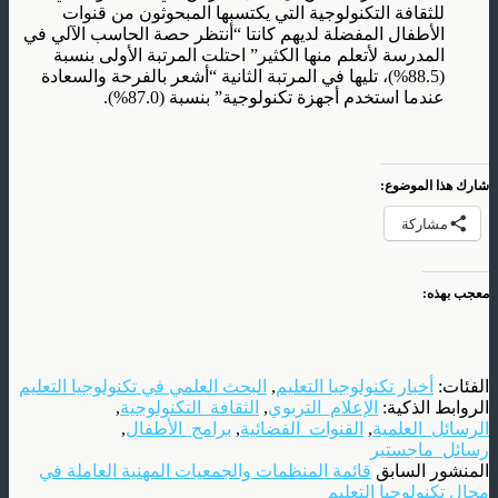
للثقافة التكنولوجية التي يكتسبها المبحوثون من قنوات
الأطفال المفضلة لديهم كانتا “أنتظر حصة الحاسب الآلي في
المدرسة لأتعلم منها الكثير” احتلت المرتبة الأولى بنسبة
(88.5%)، تليها في المرتبة الثانية “أشعر بالفرحة والسعادة
عندما استخدم أجهزة تكنولوجية” بنسبة (87.0%).
شارك هذا الموضوع:
مشاركة
معجب بهذه:
الفئات:
أخبار تكنولوجيا التعليم
,
البحث العلمي في تكنولوجيا التعليم
الروابط الذكية:
الإعلام_التربوي
,
الثقافة_التكنولوجية
,
الرسائل_العلمية
,
القنوات_الفضائية
,
برامج_الأطفال
,
رسائل_ماجستير
المنشور السابق
قائمة المنظمات والجمعيات المهنية العاملة في
مجال تكنولوجيا التعليم