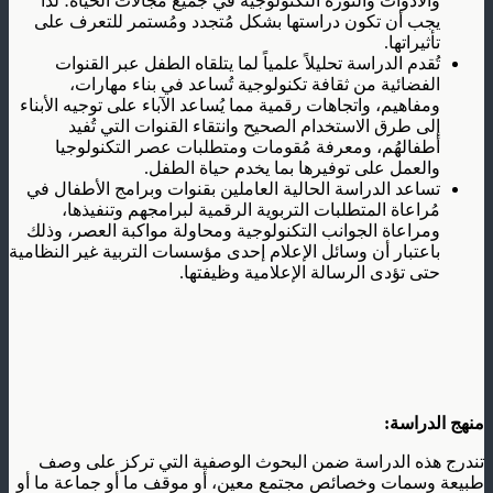
والأدوات والثورة التكنولوجية في جميع مجالات الحياة؛ لذا
يجب أن تكون دراستها بشكل مُتجدد ومُستمر للتعرف على
تأثيراتها.
تُقدم الدراسة تحليلاً علمياً لما يتلقاه الطفل عبر القنوات
الفضائية من ثقافة تكنولوجية تُساعد في بناء مهارات،
ومفاهيم، واتجاهات رقمية مما يُساعد الآباء على توجيه الأبناء
إلى طرق الاستخدام الصحيح وانتقاء القنوات التي تُفيد
أطفالهُم، ومعرفة مُقومات ومتطلبات عصر التكنولوجيا
والعمل على توفيرها بما يخدم حياة الطفل.
تساعد الدراسة الحالية العاملين بقنوات وبرامج الأطفال في
مُراعاة المتطلبات التربوية الرقمية لبرامجهم وتنفيذها،
ومراعاة الجوانب التكنولوجية ومحاولة مواكبة العصر، وذلك
باعتبار أن وسائل الإعلام إحدى مؤسسات التربية غير النظامية
حتى تؤدى الرسالة الإعلامية وظيفتها.
منهج الدراسة:
تندرج هذه الدراسة ضمن البحوث الوصفية التي تركز على وصف
طبيعة وسمات وخصائص مجتمع معين، أو موقف ما أو جماعة ما أو