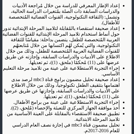
إعداد الإطار المعرفي للدراسة من خلال مُراجعة الأدبيات
والدراسات السابقة ذات الصلة بمُتغيرات الدراسة الحالية،
وتشمل: (الثقافة التكنولوجية، القنوات الفضائية المُتخصصة
للأطفال).
إعداد صحيفة استقصاء بالمُقابلة لتلاميذ المرحلة الإبتدائية تدور
حول أنماط استخدام تلاميذ المرحلة الإبتدائية للقنوات الفضائية
العربية المُتخصصة للطفل، يتضمن بداخلة: مقياسًا للثقافة
التكنولوجية، والتي يُمكن لهُم اكتسابها من خلال مُتابعتهُم
للقنوات الفضائية العربية المُتخصصة للطفل، وذلك من خلال
الاطلاع على الأدبيات والدراسات السابقة، وإجازته عن طريق
عرضها على (11) مُحكمًا (ملحق، (1))، ثم تعديلها.
إجراء التجربة الاستطلاعية على عينة من تلاميذ مرحلة التعليم
الأساسي.
إعداد صحيفة تحليل مضمون برامج قناة mbc3 لرصد مدى
اهتمامها بتثقيف الطفل تكنولوجياً، وذلك من خلال الاطلاع
علي الأدبيات والدراسات السابقة، وإجازتها عن طريق عرضها
على (11) مُحكمًا (ملحق، (1))، ثم تعديلها.
إجراء التجربة الاستطلاعية على عينة من برامج الأطفال.
أخذ موافقة الجهاز المركزي للتعبئة والإحصاء (مُلحق، (2)).
تطبيق صحيفة الاستقصاء بالمقابلة على العينة الأساسية من
تلاميذ المرحلة الابتدائية.
تحليل مضمون قناة mbc3 في إجازة نصف العام الدراسي
للعام 2016-2017م.