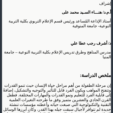
إشراف
أ.م.د/ هنـــاء السـيد محمد على
أستاذ الإذاعة المُساعد ورئيس قسم الإعلام التربوي بكلية التربية
النوعية- جامعة المنوفية
د/ أشرف رجب عطا علي
مدرس المناهج وطرق تدريس الإعلام بكلية التربية النوعية – جامعة
المنيا
ملخص الدراسة:
إن مرحلة الطفولة من أهم مراحل حياة الإنسان حيث تنمو القدرات
وتتفتح المواهب ويكون الفرد قابل للتأثير والتوجيه والتشكيل، إضافةً
إلى قابلية الفرد للتعليم ونمو القدرات والمهارات المختلفة. فطفل
القرن الحادي والعشرين متميز وفق ما طرحته التغيرات العلمية
التقنية والتكنولوجية التي صبغت حياته وأعطته مؤسسات تنشئة
جديدة لم تتوافر لأجيال سبقت جيله بهذا القدر، وكان أبرزها الوسائل