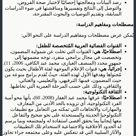
رصد البيانات ومعالجتها إحصائيًا لاختبار صحة الفروض،
والتوصل إلى النتائج وتفسيرها ومناقشتها في ضوء الدراسات
السابقة، وتقديم التوصيات والبحوث المقترحة
.
مصطلحات ومفاهيم الدراسة:
يُمكن عرض مصطلحات ومفاهيم الدراسة على النحو الآتي:
القنوات الفضائية العربية المُتخصصة للطفل:
اصطلاحيًا، هي:
القنوات التي تخلت عن شمولية المضمون،
وتخصصت في مجال برامجي منفرد، توجه مضمونها إلى
جمهور محدد (المنصف العيارى، محمد عبد الكافي، 2006، 11).
إجرائياً، هي:
قنوات الإعلام الموجهة لفئة الأطفال بحيث يكون
مُحتواها وهدفها الأول لهذه الفئة، حيثُ تُقدم برامج منوعه من
حيث المضمون، فمنها: الترفيهي، والتعليمي، والغنائي،
والثقافي، وذلك على حسب المرحلة العمرية التي تخاطبها.
الثقافة التكنولوجية:
اصطلاحيًا:
عرفها محمد عبد الغفار (2008، 60)، بأنها محو أمية
الفرد التكنولوجية، أي تزويده بالحد الأدنى من المعارف
والمهارات والاتجاهات التي تمكنه من التعامل مع تطبيقات
التكنولوجيا الحديثة والمستحدثة على نحو صحيح والتفاعل
معها إيجابياً بما يحقق أقصى استفادة له ولمجتمعه وبما يرسم
له الحدود الأخلاقية والاجتماعية لاستخدام تلك التطبيقات
والآثار السلبية التي قد تنعكس عليه وعلى مجتمعه جراء تجاوز