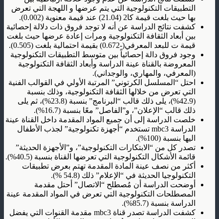
التطبيقات التكنولوجية التي يتم عرضها و اللهجة التي تعرض
بها حيث بلغت قيمة كا2 (21.04) عند قيمة معنوية (0.002).
كشفت نتائج الدراسة عن أنه لا توجد فروق ذات دلالة إحصائية
بين أبعاد الثقافة التكنولوجية ومرات إعادة عرضها حيث بلغت
قيمة ت للبعد المعرفي(-0.672) بقيمة احتمالية بلغت (0.505).
وجود فروق دالة إحصائياً بين متوسط التطبيقات التكنولوجية
المعروضة بالقناة عينة الدراسة وأبعاد الثقافة التكنولوجية
(المعرفي، والمهاري، والوجداني).
احتل “المسلسل الكرتوني” المرتبة الأولي في القوالب الفنية
التي تعرض من خلالها الثقافة التكنولوجية، وذلك بنسبة
(42.9%)، يلى ذلك قالب “البرنامج” بنسبة (23.8%)، ثم يلى
ذلك قالب “الإعلان”، و”الفاصل” معًا بنسبة (16.7%).
خلصت الدراسة إلى أن جميع المواد المقدمة داخل القناة عينة
الدراسة mbc3 تستخدم “أجهزة تكنولوجية” لجذب الأطفال
اليها بنسبة (100%).
تصدر كل من “الابتكارات التكنولوجية”، و”الأجهزة الحديثة”
قائمة الأشكال التكنولوجية التي تعرضها القناة بنسبة (40.5%).
أكثر من نصف عينة المادة المقدمة تهتم بعرض تطبيقات
التكنولوجيا الحديثة في “الإعلام” ذلك (54.8 %).
أوضحت الدراسة أن مُصطلح “الاتصال” أحتل مقدمة
المصطلحات التكنولوجية التي تعرض في المواد المقدمة عينة
الدراسة بنسبة (85.7%).
كشفت الدراسة تصدر قناة mbc3 مقدمة القنوات التي يفضل