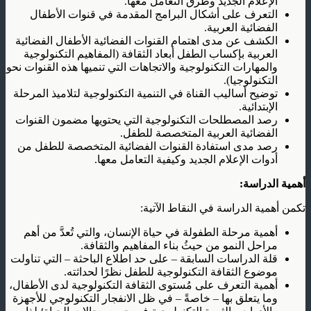
الإعلام الجديد وطرق التعامل معها.
التعرف على أشكال البرامج المقدمة في قنوات الأطفال
الفضائية العربية.
الكشف عن مدى اهتمام القنوات الفضائية الأطفال الفضائية
العربية بإكساب الطفل أبعاد الثقافة (المفاهيم التكنولوجية
والمهارات التكنولوجية والاتجاهات التي تنميها هذه القنوات نحو
التكنولوجيا).
توضيح أساليب القناة في التنمية التكنولوجية لتلاميذ المرحلة
الإبتدائية.
رصد المصطلحات التكنولوجية التي يحتويها مضمون القنوات
الفضائية العربية المتخصصة للطفل.
رصد مدى استفادة القنوات الفضائية المتخصصة للطفل من
أدوات الإعلام الجديد وكيفية التعامل معها.
أهمية الدراسة:
تكمن أهمية الدراسة في النقاط الآتية:
أهمية مرحلة الطفولة في حياة الإنسان، والتي تُعدَّ من أهم
مراحل النمو من حيثُ بناء المفاهيم والثقافة.
قلة الدراسات السابقة – على حد اطلاع الباحثة – التي تناولت
موضوع الثقافة التكنولوجية للطفل نظرًا لحداثته.
أهمية التعرف على مُستوى الثقافة التكنولوجية لدى الأطفال،
وما يتعلق بها – خاصةً – في ظل الانفجار التكنولوجي للأجهزة