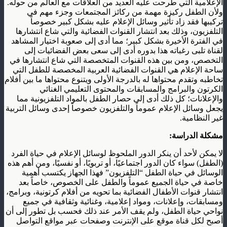
الإعلامية التي طرحت عليه العديد من العلاقات مع العالم من حوله.
ولأن الطفل ركيزة مهمة من ركائز المجتمعات وجزء مهم في
تركيبها فقد زاد تأثير وسائل الإعلام عليه بشكل كبير خصوصاً
التلفزيون، وذلك بعد انتشار القنوات الفضائية والتي شاع انتشارها
في الفترة الأخيرة بشكل كبير؛ مما أدى إلى صعوبة اختيار المشاهد
لقناة تلبى رغباته هذا بدوره أدى إلى سعى بعض الفضائيات إلى
التخصص، ومن بين هذه القنوات المتخصصة التي شاع انتشارها في
ساحة الإعلام هي القنوات الفضائية العربية المخصصة للطفل التي
تخاطبه وتقدم محتواها له بالدرجة الأولى ويتنوع محتواها ما بين أفلام
الكرتون والبرامج والمسابقات والمحتوى التعليمي الغنائي
والإعلانات؛ كل ذلك أدى إلى حصار الطفل بالمواد التلفزيونية مما
يجعل وسائل الإعلام عموماً والتلفزيون خصوصاً إحدى وسائل التربية
غير النظامية.
مشكلة الدراسة:
لا يمكن لأحد أن ينكر الدور الملحوظ لوسائل الإعلام في حياة الفرد
(الطفل) سواء كان الدور اجتماعيًا، أو تربويًا، أو نفسيًا، ومن أهم هذه
الوسائل في حياة الطفل “التلفزيون” فهذا الجهاز يكتسب أهمية
خاصة في حياة الجميع عموماً والطفل على الخصوص، خاصاً بعد
انتشار قنوات الأطفال الفضائية بما تحويه من أفلام كرتونية، وبرامج،
ومسابقات، وإعلانات، ومواد إعلامية، وغنائية وثقافية في جميع
نواحي حياة الطفل، ولم يقف الأمر عند ذلك فحسب بل تطور إلى أن
أصبح لكل قناة موقع على الإنترنت وصفحات عبر مواقع التواصل