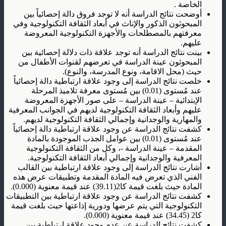
الخاصة .
أوضحت نتائج الدراسة أنه لا توجد فروق دالة إحصائياً بين
المبحوثون الذكور والإناث في أبعاد الثقافة التكنولوجية وفي
معرفتهم بالمصطلحات والأجهزة التكنولوجية المعروضة
عليهم.
بينت نتائج الدراسة أنه توجد علاقة ذات دلالة إحصائية بين
المبحوثون عينة الدراسة في تعرضهم لقنوات الأطفال من
حيث (محل الاقامة، ونوع المدرسة، والنوع).
خلصت نتائج الدراسة إلى وجود علاقة ارتباطية دالة إحصائياً
عند مُستوى (0.01) بين مُستوى معرفة تلاميذ المرحلة
الإبتدائية – عينة الدراسة – على صور الأجهزة المعروضة
عليهم وأبعاد الثقافة التكنولوجية لديهم في الجوانب المعرفية
والمهارية والوجدانية وإجمالي الثقافة التكنولوجية لديهم.
كشفت نتائج الدراسة عن وجود علاقة ارتباطية دالة إحصائياً
عند مُستوى (0.01) بين عوامل الجذب الموجودة بالمادة
المقدمة – عينة الدراسة -، وكل من الثقافة التكنولوجية
المعرفية والوجدانية وإجمالي أبعاد الثقافة التكنولوجية.
أشارت نتائج الدراسة إلى وجود علاقة ارتباطية بين القالب
الفني الذي تعرض فيه المادة المقدمة وتطبيقات عرض هذه
المادة حيث بلغت قيمة كا2(39.11) عند قيمة معنوية (0.000).
كشفت نتائج الدراسة عن وجود علاقة ارتباطية بين التطبيقات
التكنولوجية التي يتم عرضها ودورية إذاعتها حيث بلغت قيمة
كا2 (34.45) عند قيمة معنوية (0.000).
كشفت نتائج الدراسة عن عدم وجود علاقة ارتباطية بين