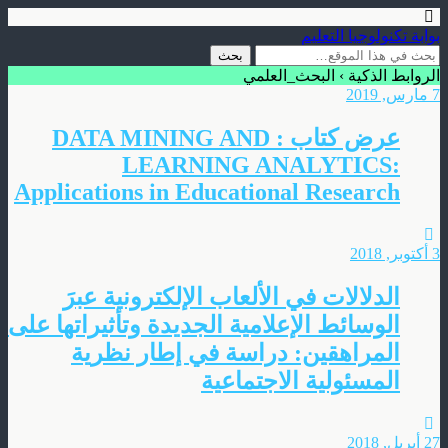
بوابة تكنولوجيا التعليم
الروابط الذكية › البحث_العلمي
7 مارس, 2019
عرض كتاب : DATA MINING AND
LEARNING ANALYTICS:
Applications in Educational Research
3 أكتوبر, 2018
الدلالات في الألعاب الإلكترونية عبرَ
الوسائط الإعلامية الجديدة وتأثيراتها على
المراهقين: دراسة في إطار نظرية
المسئولية الاجتماعية
27 أبريل, 2018