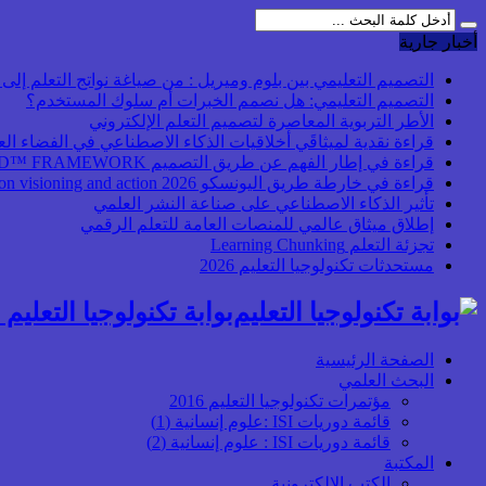
أخبار جارية
التصميم التعليمي بين بلوم وميريل : من صياغة نواتج التعلم إلى بن
التصميم التعليمي: هل نصمم الخبرات أم سلوك المستخدم؟
الأطر التربوية المعاصرة لتصميم التعلم الإلكتروني
قراءة نقدية لميثاقَي أخلاقيات الذكاء الاصطناعي في الفضاء ال
قراءة في إطار الفهم عن طريق التصميم UbD™ FRAMEWORK
قراءة في خارطة طريق اليونسكو 2026 Transforming higher education: global collaboration on visioning and action
تأثير الذكاء الاصطناعي على صناعة النشر العلمي
إطلاق ميثاق عالمي للمنصات العامة للتعلم الرقمي
تجزئة التعلم Learning Chunking
مستحدثات تكنولوجيا التعليم 2026
بوابة تكنولوجيا التعليم أ
الصفحة الرئيسية
البحث العلمي
مؤتمرات تكنولوجيا التعليم 2016
قائمة دوريات ISI :علوم إنسانية (1)
قائمة دوريات ISI : علوم إنسانية (2)
المكتبة
الكتب الإلكترونية