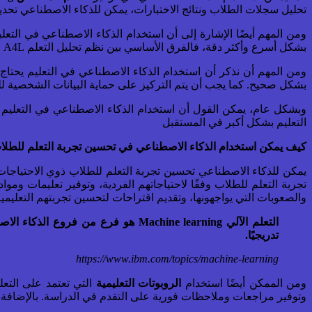
تحليل سجلات الطلاب ونتائج الاختبارات، يمكن للذكاء الاصطناعي تحديد
ومن المهم أيضًا الإشارة إلى أن استخدام الذكاء الاصطناعي في التعل
بشكل أسرع وأكثر دقة، فالفرق الأساسي بين نظم تحليل التعلم A4L التقليدية وتلك النظم الذكية هو القدرة على الاستنتاج والتنبؤ مما يجعل من تحليلات التعلم أداة أكثر فاعلية في ضمان نجاح النظام التعليمي.
ومن المهم أن نذكر أن استخدام الذكاء الاصطناعي في التعليم يحت
بشكل صحيح. كما يجب أن يتم التركيز على حماية البيانات الشخصية 
وبشكل عام، يمكن القول أن استخدام الذكاء الاصطناعي في التعليم ي
التعليم بشكل أكبر في المستقبل
كيف يمكن استخدام الذكاء الاصطناعي في تحسين تجربة التعلم للطلا
يمكن للذكاء الاصطناعي تحسين تجربة التعلم للطلاب ذوي الاحتياجا
تجربة التعلم للطلاب وفقًا لاحتياجاتهم الفردية، وتوفير تعليمات وموا
والصعوبات التي يواجهونها، وتقديم اقتراحات لتحسين تجربتهم التعليمية
التعلم الآلي
Machine learning
تدريجيًا.
https://www.ibm.com/topics/machine-learning
ومن الممكن أيضًا استخدام
الروبوتات التعليمية
التي تعتمد على التع
وتوفير مراجعات وملاحظات فورية على التقدم في الدراسة. بالإضافة إل