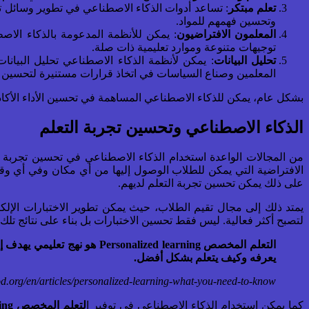
تعلم مبتكر
: تساعد أدوات الذكاء الاصطناعي في تطوير وسائل تعل
وتحسين فهمهم للمواد.
المعلمون الافتراضيون
: يمكن للأنظمة المدعومة بالذكاء الاص
توجيهات متنوعة وموارد تعليمية ذات صلة.
تحليل البيانات
: يمكن لأنظمة الذكاء الاصطناعي تحليل البيان
المعلمين وصناع السياسات في اتخاذ قرارات مستنيرة لتحسين تج
بشكل عام، يمكن للذكاء الاصطناعي المساهمة في تحسين الأداء الأكادي
الذكاء الاصطناعي وتحسين تجربة التعلم
من المجالات الواعدة استخدام الذكاء الاصطناعي في تحسين تجربة الت
الافتراضية التي يمكن للطلاب الوصول إليها من أي مكان وفي أي وقت
على ذلك يمكن تحسين تجربة التعلم لديهم.
يمتد ذلك إلى مجال تقيم الطلاب، حيث يمكن تطوير الاختبارات الإلك
لتصبح أكثر فعالية. ليس فقط تحسين الاختبارات بل بناء على نتائج تل
التعلم المخصص
Personalized learning
هو نهج تعليمي يهدف إ
يعرفه وكيف يتعلم بشكل أفضل.
d.org/en/articles/personalized-learning-what-you-need-to-know
كما يمكن استخدام الذكاء الاصطناعي في توفير ا
لتعلم المخصص Personalized learning