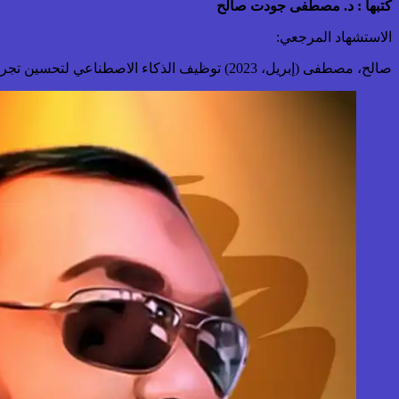
كتبها : د. مصطفى جودت صالح
الاستشهاد المرجعي:
صالح، مصطفى (إبريل، 2023) توظيف الذكاء الاصطناعي لتحسين تجربة التعليم الإلكتروني، استرجع – تاريخ – من https://drgawdat.edutech-portal.net/wp-admin/post.php?post=16743