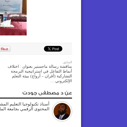
السابق:
مناقشة رسالة ماجستير بعنوان : اختلاف
أنماط التفاعل في استراتيجية البرمجة
التشاركية (أقران – أزواج) ببيئة التعلم
الإلكتروني….
عن د مصطفى جودت
أستاذ تكنولوجيا التعليم الم
المحتوى الرقمي بجامعة الم