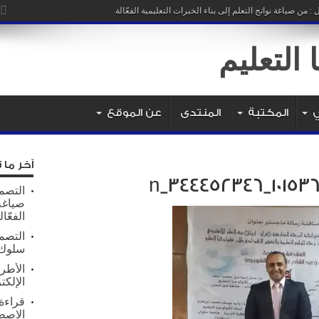
ي
المكتبة
المنتدى
عن الموقع
آخر ما 
التصمي
صياغة 
الفعّال
التصم
سلوك 
الأطر 
الإلكت
قراءة 
الاصط