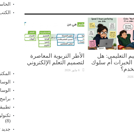
الحاس
الكتب 
م التعليمي: هل
الأطر التربوية المعاصرة
الخبرات أم سلوك
لتصميم التعلم الإلكتروني
خدم؟
6 مايو, 2026
المكت
الوسائ
الوسائ
برامج
تطبيق
تكنولو
(8)
جديد ت