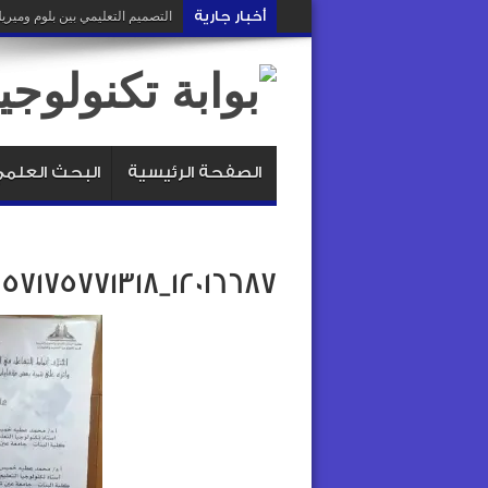
أخبار جارية
التصميم التعليمي: هل نصمم
الصفحة الرئيسية
البحث العلم
12016687_10153657175771318_344452346_n