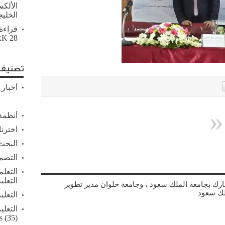
الألك
الخلي
قراءة
28 أبريل, 2026
RK
تصنيف 
أخبار 
أنظمة 
اخترنا
البحث 
التصم
التعلم
التعلي
شارك بجامعة الملك سعود ، وجامعة حلوان مدير تطوير
لك سعود
التعلي
التعلي
s
(35)