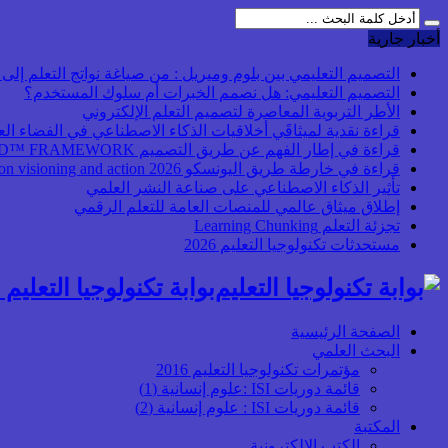
أخبار جارية
التصميم التعليمي بين بلوم وميريل : من صياغة نواتج التعلم إلى بن
التصميم التعليمي: هل نصمم الخبرات أم سلوك المستخدم؟
الأطر التربوية المعاصرة لتصميم التعلم الإلكتروني
قراءة نقدية لميثاقَي أخلاقيات الذكاء الاصطناعي في الفضاء ال
قراءة في إطار الفهم عن طريق التصميم UbD™ FRAMEWORK
قراءة في خارطة طريق اليونسكو 2026 Transforming higher education: global collaboration on visioning and action
تأثير الذكاء الاصطناعي على صناعة النشر العلمي
إطلاق ميثاق عالمي للمنصات العامة للتعلم الرقمي
تجزئة التعلم Learning Chunking
مستحدثات تكنولوجيا التعليم 2026
بوابة تكنولوجيا التعليم أ
الصفحة الرئيسية
البحث العلمي
مؤتمرات تكنولوجيا التعليم 2016
قائمة دوريات ISI :علوم إنسانية (1)
قائمة دوريات ISI : علوم إنسانية (2)
المكتبة
الكتب الإلكترونية