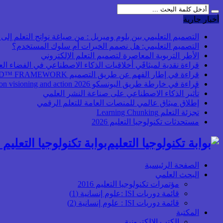
أخبار جارية
التصميم التعليمي بين بلوم وميريل : من صياغة نواتج التعلم إلى بن
التصميم التعليمي: هل نصمم الخبرات أم سلوك المستخدم؟
الأطر التربوية المعاصرة لتصميم التعلم الإلكتروني
قراءة نقدية لميثاقَي أخلاقيات الذكاء الاصطناعي في الفضاء ال
قراءة في إطار الفهم عن طريق التصميم UbD™ FRAMEWORK
قراءة في خارطة طريق اليونسكو 2026 Transforming higher education: global collaboration on visioning and action
تأثير الذكاء الاصطناعي على صناعة النشر العلمي
إطلاق ميثاق عالمي للمنصات العامة للتعلم الرقمي
تجزئة التعلم Learning Chunking
مستحدثات تكنولوجيا التعليم 2026
بوابة تكنولوجيا التعليم أ
الصفحة الرئيسية
البحث العلمي
مؤتمرات تكنولوجيا التعليم 2016
قائمة دوريات ISI :علوم إنسانية (1)
قائمة دوريات ISI : علوم إنسانية (2)
المكتبة
الكتب الإلكترونية