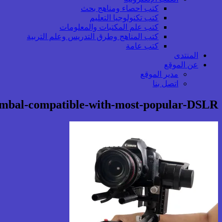
كتب احصاء ومناهج بحث
كتب تكنولوجيا التعليم
كتب علم المكتبات والمعلومات
كتب المناهج وطرق التدريس وعلم التربية
كتب عامة
المنتدى
عن الموقع
مدير الموقع
اتصل بنا
imbal-compatible-with-most-popular-DSLR