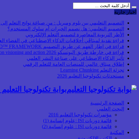
أخبار جارية
التصميم التعليمي بين بلوم وميريل : من صياغة نواتج التعلم إلى بن
التصميم التعليمي: هل نصمم الخبرات أم سلوك المستخدم؟
الأطر التربوية المعاصرة لتصميم التعلم الإلكتروني
قراءة نقدية لميثاقَي أخلاقيات الذكاء الاصطناعي في الفضاء ال
قراءة في إطار الفهم عن طريق التصميم UbD™ FRAMEWORK
قراءة في خارطة طريق اليونسكو 2026 Transforming higher education: global collaboration on visioning and action
تأثير الذكاء الاصطناعي على صناعة النشر العلمي
إطلاق ميثاق عالمي للمنصات العامة للتعلم الرقمي
تجزئة التعلم Learning Chunking
مستحدثات تكنولوجيا التعليم 2026
بوابة تكنولوجيا التعليم أ
الصفحة الرئيسية
البحث العلمي
مؤتمرات تكنولوجيا التعليم 2016
قائمة دوريات ISI :علوم إنسانية (1)
قائمة دوريات ISI : علوم إنسانية (2)
المكتبة
الكتب الإلكترونية