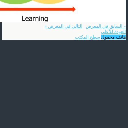
« السابق في المعرض
التالي في المعرض »
العودة للأعلى
هاتف محمول
سطح المكتب