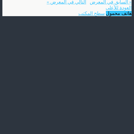
« السابق في المعرض
التالي في المعرض »
العودة للأعلى
هاتف محمول
سطح المكتب