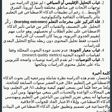
غياب التحليل الإقليمي أو السياقي :
لم تفرّق الدراسة بين
توجهات الأبحاث في مناطق مختلفة (آسيا، أوروبا، الشرق
الأوسط…)، رغم أن تطبيقات الذكاء الاصطناعي في التعليم
تتأثر بالسياقات الثقافية والتكنولوجية.
قلة التركيز على مخرجات التعلم
(learning outcomes)
: ركّز
التحليل على التصنيف والتقنيات أكثر من قياس تأثير الذكاء
الاصطناعي على تعلم الطلاب أو تحصيلهم، وهو جانب مهم
لتقييم الجدوى التربوية، وربما كان السبب أن الدراسة
أعتمدت فقط تحليل المحتوى دون ربطه بنتائج التحليل البعدي
للدراسات.
غياب معيار الجودة:
عدم تحديد جودة البحوث المحللة وفقا
لقياسات الجودة البحثية (research quality metrics)
غياب التوصيات :
لم تقدم الدراسة توصيات واضحة للتربويين
بناء على تحليل محتوى الدراسات ونتائجها
كلمة أخيرة
باختصار، تقدم هذه الدراسة نظرة شاملة ومرجعية إلى بحوث الذكاء
الاصطناعي في التعليم خلال فترة العشر سنوات السابقة للجائحة،
وتُعدّ مرجعاً قيّماً لمن يسعى لفهم كيفية توظيف AI في التعليم، وما
هي المجالات الواعدة والتحديات التي ينبغي مواجهتها. ومن أبرز
توصياتها أنه ينبغي تعزيز التعاون بين الباحثين في التعليم ومهندسي
الذكاء الاصطناعي، وإيلاء الاعتبار الجاد للجوانب الأخلاقية
والاجتماعية في تصميم وتطبيق حلول الذكاء الاصطناعي في البيئات
التعليمية.