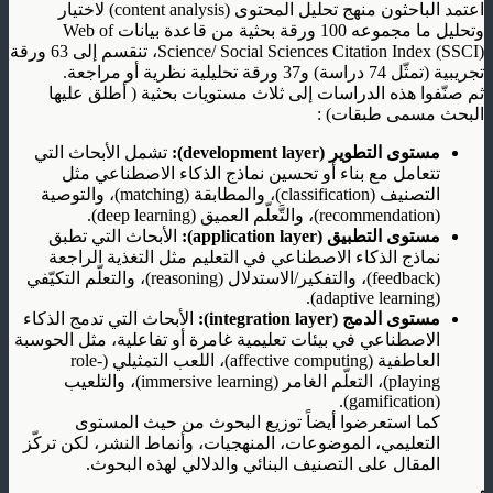
اعتمد الباحثون منهج تحليل المحتوى (content analysis) لاختيار
وتحليل ما مجموعه 100 ورقة بحثية من قاعدة بيانات Web of
Science/ Social Sciences Citation Index (SSCI)، تنقسم إلى 63 ورقة
تجريبية (تمثّل 74 دراسة) و37 ورقة تحليلية نظرية أو مراجعة.
ثم صنّفوا هذه الدراسات إلى ثلاث مستويات بحثية ( أطلق عليها
البحث مسمى طبقات) :
مستوى التطوير (development layer):
تشمل الأبحاث التي
تتعامل مع بناء أو تحسين نماذج الذكاء الاصطناعي مثل
التصنيف (classification)، والمطابقة (matching)، والتوصية
(recommendation)، والتَّعلّم العميق (deep learning).
مستوى التطبيق (application layer):
الأبحاث التي تطبق
نماذج الذكاء الاصطناعي في التعليم مثل التغذية الراجعة
(feedback)، والتفكير/الاستدلال (reasoning)، والتعلّم التكيّفي
(adaptive learning).
مستوى الدمج (integration layer):
الأبحاث التي تدمج الذكاء
الاصطناعي في بيئات تعليمية غامرة أو تفاعلية، مثل الحوسبة
العاطفية (affective computing)، اللعب التمثيلي (role-
playing)، التعلّم الغامر (immersive learning)، والتلعيب
(gamification).
كما استعرضوا أيضاً توزيع البحوث من حيث المستوى
التعليمي، الموضوعات، المنهجيات، وأنماط النشر، لكن تركّز
المقال على التصنيف البنائي والدلالي لهذه البحوث.