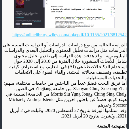
https://onlinelibrary.wiley.com/doi/epdf/10.1155/2021/8812542
الدراسة الحالية من نوع دراسات الدراسات أو الدراسات المبنية على
الدراسات مثل دراسات تحليل المحتوى والتحليل البعدي والدراسات
الببليومترية ، وقد هدفت هذه الدراسة إلى تقديم تحليل محتوى
شامل للأبحاث المنشورة خلال الفترة من 2010 إلى 2020 حول
استخدام الذكاء الاصطناعي (AI) في التعليم، مع استعراض كيفية
تطبيقه، وتصنيف مجالاته البحثية، وإلقاء الضوء على الاتجاهات
والتحديات المستقبلية.
أما فريق البحث فضمّ عدداً من الباحثين من جامعات مختلفة، منهم:
Xuesong Zhai وXiaoyan Chu من جامعة Zhejiang في الصين،
وChing Sing Chai وMorris Siu Yung Jong من الجامعة الصينية في
هونغ كونغ، فضلاً عن باحثين آخرين مثل Andreja Istenic وMichael
Spector وغيرهم.
وقد استلموا الورقة بتاريخ 27 أغسطس 2020، وقُبلت في 2 أبريل
2021، ونُشرت بتاريخ 20 أبريل 2021.
المنهجية المتبعة