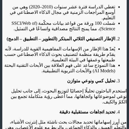
تغطي الدراسة فترة عشر سنوات (2010–2020) وهي من
أوسع المراجعات الزمنية في مجال الذكاء الاصطناعي في
التعليم.
شملت 100 ورقة من قواعد بيانات محكّمة (SSCI/Web of
Science)، مما يمنح النتائج مصداقية واتساعًا في التمثيل.
الإطار التصنيفي الثلاثي المبتكر (التطوير – التطبيق – الدمج)
يُعدّ هذا الإطار من الإسهامات المفاهيمية القوية للدراسة، لأنه
يقدّم طريقة منظمة لتصنيف بحوث الذكاء الاصطناعي حسب
طبيعتها وعمقها في البيئة التعليمية.
هذا النموذج ساعد على فهم العلاقة بين الأبحاث التقنية البحتة
(AI Models) والأبحاث التربوية التطبيقية.
تحليل كمي ونوعي متوازن
استخدم الباحثون تحليلًا إحصائيًا لتوزيع البحوث، إلى جانب تحليل
نوعي لموضوعاتها واتجاهاتها، مما أعطى رؤية متكاملة تجمع بين
الكمّ والكيف.
تحديد اتجاهات مستقبلية دقيقة
من أبرز إسهاماتها تحديد مجالات بحث ناشئة مثل إنترنت الأشياء،
والتعلّم العميق، والذكاء الجماعي، والربط مع علوم الأعصاب، وهي