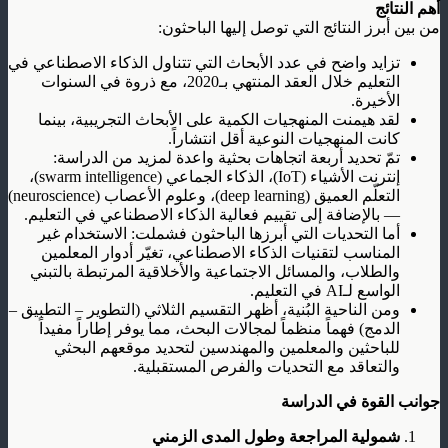
أهم النتائج
من بين أبرز النتائج التي توصل إليها الباحثون:
تزايد واضح في عدد الأبحاث التي تتناول الذكاء الاصطناعي في
التعليم خلال العقد المنتهي بـ2020، مع ذروة في السنوات
الأخيرة.
لقد هيمنت المنهجيات الكمية على الأبحاث التجريبية، بينما
كانت المنهجيات النوعية أقل انتشاراً.
تمّ تحديد أربعة اتجاهات بحثية واعدة لمزيد من الدراسة:
إنترنت الأشياء (IoT)، الذكاء الجماعي (swarm intelligence)،
التعلّم العميق (deep learning)، وعلوم الأعصاب (neuroscience)
— بالإضافة إلى تقييم فعالية الذكاء الاصطناعي في التعليم.
أما التحديات التي أبرزها الباحثون فشملت: الاستخدام غير
المناسب لتقنيات الذكاء الاصطناعي، تغيّر أدوار المعلمين
والطلاب، والمسائل الاجتماعية والأخلاقية المرتبطة بالتبني
الواسع لـAI في التعليم.
ومن الناحية البُنية، أظهر التقسيم الثلاثي (التطوير – التطبيق –
الدمج) فهماً منظماً لمجالات البحث، مما يوفر إطاراً مفيداً
للباحثين والمعلمين والمهندسين لتحديد موقعهم البحثي
والتعاقد مع التحديات والفرص المستقبلية.
جوانب القوة في الدراسة
شمولية المراجعة وطول المدى الزمني