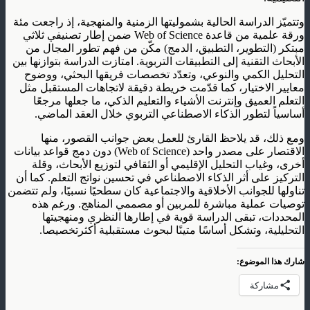
وتتميّز الدراسة الحالية بشموليتها الزمنية والمنهجية، إذ راجعت مئة
ورقة علمية من قاعدة Web of Science ضمن إطار تصنيفي ثلاثي
مبتكر (التطوير، التطبيق، الدمج) مكّن من فهم تطور المجال من
الأبحاث التقنية إلى التطبيقات التربوية. امتازت الدراسة بتوازنها بين
التحليل الكمي والنوعي، وتعدّد تخصصات فريقها البحثي، ووضوح
معايير الاختيار، كما قدّمت خريطة دقيقة لاتجاهات المستقبل مثل
التعلم العميق وإنترنت الأشياء والتعليم الذكي، ما جعلها مرجعًا
أساسياً لتطور الذكاء الاصطناعي التربوي خلال العقد الماضي.
ومع ذلك، قد يلاحظ القارئ للعمل بعض جوانب القصور، منها
الاقتصار على مصدر واحد (Web of Science) دون دمج قواعد بيانات
أخرى، وغياب التحليل الإقليمي أو الثقافي لتوزيع الأبحاث، وقلة
التركيز على أثر الذكاء الاصطناعي في تحسين نواتج التعلم. كما أن
تناولها للجوانب الأخلاقية والاجتماعية كان سطحيًا نسبيًا، ولم تتضمن
توصيات عملية مباشرة للمربين أو مصممي المناهج. ورغم هذه
المحددات، تبقى الدراسة قوية في إطارها النظري ومنهجيتها
التحليلية، وتشكل أساسًا متينًا لبحوث مستقبلية أكثرتخصيصا.
شارك هذا الموضوع:
مشاركة