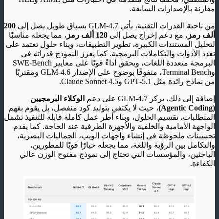
مقارنة بالإصدارات السابقة.
من ناحية القدرات التقنية، يأتي GLM‑4.7 بسياق طويل يصل إلى
200
ألف رمز
، مع دعم إخراج يصل إلى
128 ألف رمز
، مما يجعله مناسبًا
لتحليل المستندات الكبيرة، تطوير التطبيقات، وبناء حلول تعتمد على
تعدد الأدوات والتكاملات البرمجية. كما يعزز النموذج قدراته في
البرمجة متعددة اللغات، ويحقق أداءً قويًا على معايير SWE‑Bench
وTerminal Bench، متفوقًا بوضوح على الإصدار GLM‑4.6 ومقتربًا
من نماذج رائدة مثل GPT‑5.1 وClaude Sonnet 4.5.
إضافة إلى ذلك، يركز GLM‑4.7 على دعم
الوكلاء البرمجيين
(Agentic Coding)
، حيث لا يكتفي بتوليد كود منفصل، بل يقوم بفهم
المتطلبات، تقسيم الحلول، وبناء أطر عمل كاملة قابلة للتنفيذ تشمل
الواجهة الأمامية والخلفية والأجهزة الطرفية عند الحاجة. كما يقدم
تحسينات ملحوظة في إنشاء واجهات الويب، الجماليات البصرية،
والتكامل بين الرؤية واللغة، مما يجعله خيارًا قويًا للمطورين،
الباحثين، والمؤسسات التي تحتاج إلى نموذج مفتوح الوزن عالي
الكفاءة.