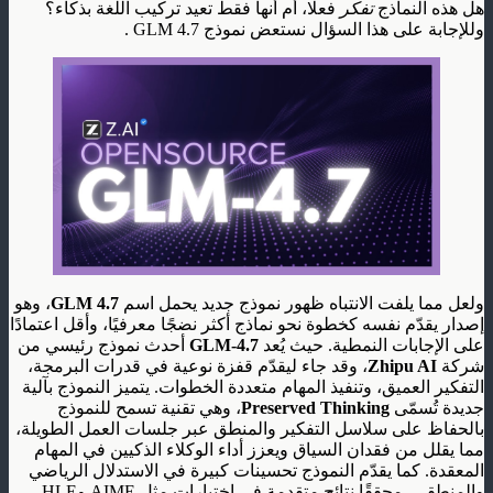
هل هذه النماذج
تفكر
فعلًا، أم أنها فقط تعيد تركيب اللغة بذكاء؟
وللإجابة على هذا السؤال نستعض نموذج GLM 4.7 .
ولعل مما يلفت الانتباه ظهور نموذج جديد يحمل اسم
GLM 4.7
، وهو
إصدار يقدّم نفسه كخطوة نحو نماذج أكثر نضجًا معرفيًا، وأقل اعتمادًا
على الإجابات النمطية. حيث يُعد
GLM‑4.7
أحدث نموذج رئيسي من
شركة
Zhipu AI
، وقد جاء ليقدّم قفزة نوعية في قدرات البرمجة،
التفكير العميق، وتنفيذ المهام متعددة الخطوات. يتميز النموذج بآلية
جديدة تُسمّى
Preserved Thinking
، وهي تقنية تسمح للنموذج
بالحفاظ على سلاسل التفكير والمنطق عبر جلسات العمل الطويلة،
مما يقلل من فقدان السياق ويعزز أداء الوكلاء الذكيين في المهام
المعقدة. كما يقدّم النموذج تحسينات كبيرة في الاستدلال الرياضي
والمنطقي، محققًا نتائج متقدمة في اختبارات مثل AIME وHLE