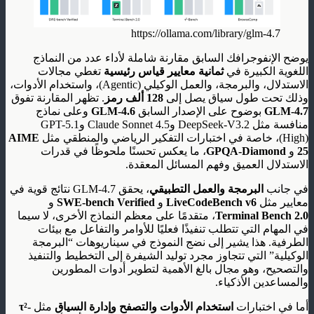
https://ollama.com/library/glm-4.7
يوضح الإنفوجرافك السابق مقارنة شاملة لأداء عدد من النماذج
اللغوية الكبيرة في
ثمانية معايير قياس رئيسية
تغطي مجالات
الاستدلال، والبرمجة، والعمل الوكيلي (Agentic)، واستخدام الأدوات،
وذلك تحت طول سياق يصل إلى
128 ألف رمز
. تظهر المقارنة تفوق
GLM-4.7
بوضوح على الإصدار السابق
GLM-4.6
وعلى نماذج
منافسة مثل DeepSeek-V3.2 وClaude Sonnet 4.5 وGPT-5.1
(High)، خاصة في اختبارات التفكير الرياضي والمنطقي مثل
AIME
25
و
GPQA-Diamond
، ما يعكس تحسنًا ملحوظًا في قدرات
الاستدلال العميق وفهم المسائل المعقدة.
في جانب
البرمجة والعمل التطبيقي
، يحقق GLM-4.7 نتائج قوية في
معايير مثل
LiveCodeBench v6
و
SWE-bench Verified
و
Terminal Bench 2.0
، متقدمًا على معظم النماذج الأخرى، لا سيما
في المهام التي تتطلب تنفيذًا فعليًا للأوامر والتفاعل مع بيئات
الطرفية. هذا يشير إلى نضج النموذج في سيناريوهات “البرمجة
الوكيلية” التي تتجاوز مجرد توليد الشيفرة إلى التخطيط والتنفيذ
والتصحيح، وهو مجال بالغ الأهمية لتطوير أدوات المطورين
والمساعدين الأذكياء.
أما في اختبارات
استخدام الأدوات والتصفح وإدارة السياق
مثل
τ²-