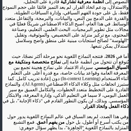
النصوص إلى
أنظمة معرفية تشاركية
قادرة على التحليل،
والاستدلال، ودعم اتخاذ القرار. لم يعد التميز قائمًا على حجم النموذج
فقط، بل على جودة الفهم السياقي، وإدارة السياقات الطويلة،
والقدرة على الدمج بين النص، والبيانات، والبرمجة، والتفاعل متعدد
الوسائط. في هذا العام، أصبح الذكاء الاصطناعي شريكًا فعليًا في
مجالات مثل تطوير البرمجيات، البحث العلمي، التعليم، وصناعة
المحتوى، مع تركيز متزايد على التخصيص، والموثوقية، وتقليل
“الهلوسة” لصالح استجابات مبنية على منطق واضح وسلاسل
استدلال يمكن تتبعها.
أما في
2026
، فتتجه النماذج اللغوية نحو مرحلة أكثر نضجًا، حيث
يُتوقع أن تتحول من أنظمة عامة إلى
نماذج متخصصة ومتكيفة مع
السياق المؤسسي
. سيزداد الاعتماد على نماذج هجينة تجمع بين
المعرفة العامة وقواعد بيانات خاصة، مع قدرة أعلى على التعلم
أثناء الاستخدام (In-context Learning) دون إعادة تدريب كامل. كما
ستبرز اتجاهات مثل وكلاء الذكاء الاصطناعي (AI Agents)، والنماذج
القادرة على التخطيط متعدد الخطوات، والتكامل العميق مع سير
العمل اليومي، لا سيما في التعليم الذكي، وإدارة المعرفة، والابتكار
المؤسسي. وبذلك، لن يكون التطور القادم في “ذكاء الإجابة”، بل في
ذكاء الفعل واتخاذ القرار
.
وفي هذا الصدد، لم يعد السباق في عالم النماذج اللغوية يدور حول
من يكتب أسرع أو أطول، بل حول
من يفهم أعمق
. فمع التشبع
المتزايد بالنماذج اللغوية “الجاهزة”، بدأ يظهر سؤال جوهري: