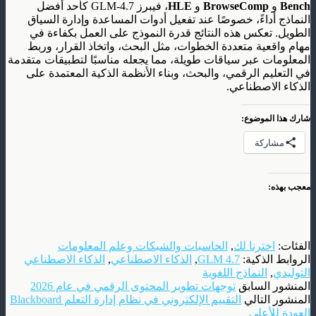
Bench
و
BrowseComp
و
HLE
، فيبرز GLM-4.7 كأحد أفضل
النماذج أداءً، خصوصًا عند تفعيل أدوات المساعدة وإدارة السياق
الطويل. تعكس هذه النتائج قدرة النموذج على العمل بكفاءة في
مهام واقعية متعددة الخطوات، مثل البحث، واتخاذ القرار، وربط
المعلومات عبر سياقات طويلة، مما يجعله مناسبًا لتطبيقات متقدمة
في التعليم الرقمي، والبحث، وبناء الأنظمة الذكية المعتمدة على
الذكاء الاصطناعي.
شارك هذا الموضوع:
مشاركة
معجب بهذه:
الفئات:
اخترنا لك
,
الحاسبات والشبكات وعلم المعلومات
الروابط الذكية:
GLM 4.7
,
الذكاء الاصطناعي
,
الذكاء الاصطناعي
التوليدي
,
النماذج اللغوية
المنشور السابق
توجهات تطوير المحتوى الرقمي في عام 2026
المنشور التالي
التقييم الإلكتروني في نظام إدارة التعلم Blackboard
العودة للأعلى